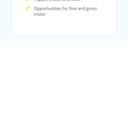
Opportunities for fine and gross
motor
Contact us
Call Us
+92 3219797326
Location